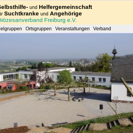
Selbsthilfe-
Helfergemeinschaft
und
Suchtkranke
Angehörige
ür
und
Diözesanverband Freiburg e.V.
ielgruppen
Ortsgruppen
Veranstaltungen
Verband