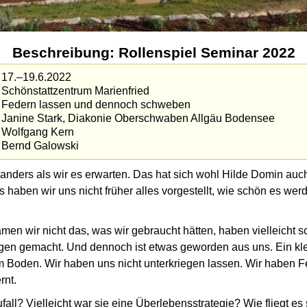
Beschreibung: Rollenspiel Seminar 2022
17.–19.6.2022
Schön­statt­zentrum Marienfried
Federn lassen und dennoch schweben
Janine Stark, Diakonie Oberschwaben Allgäu Bodensee
Wolfgang Kern
Bernd Galowski
 anders als wir es erwarten. Das hat sich wohl Hilde Domin auch
 haben wir uns nicht früher alles vorgestellt, wie schön es wer
en wir nicht das, was wir gebraucht hätten, haben vielleicht s
gen gemacht. Und dennoch ist etwas geworden aus uns. Ein kle
Boden. Wir haben uns nicht unterkriegen lassen. Wir haben Fe
rnt.
fall? Vielleicht war sie eine Überlebensstrategie? Wie fliegt es 